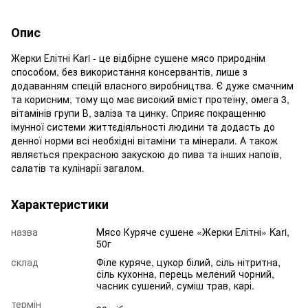
Опис
Жерки Елітні Kari - це відбірне сушене мясо природнім
способом, без використання консервантів, лише з
додаванням спецій власного виробництва. Є дуже смачним
та корисним, тому що має високий вміст протеїну, омега 3,
вітамінів групи В, заліза та цинку. Сприяє покращенню
імунної системи життєдіяльності людини та додасть до
денної норми всі необхідні вітаміни та мінерали. А також
являється прекрасною закускою до пива та інших напоїв,
салатів та кулінарії загалом.
Характеристики
назва
Мясо Куряче сушене «Жерки Елітні» Kari,
50г
склад
Філе куряче, цукор білий, сіль нітритна,
сіль кухонна, перець мелений чорний,
часник сушений, суміш трав, карі.
термін