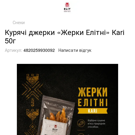
Снеки
Курячі джерки «Жерки Елітні» Каrі
50г
Артикул:
4820259930092
Написати відгук