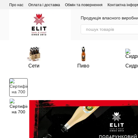
Перейти до основного контенту
Про нас
Оплата і доставка
Обмін та повернення
Контактна інфор
Продукція власного виробни
Сети
Пиво
Сидр