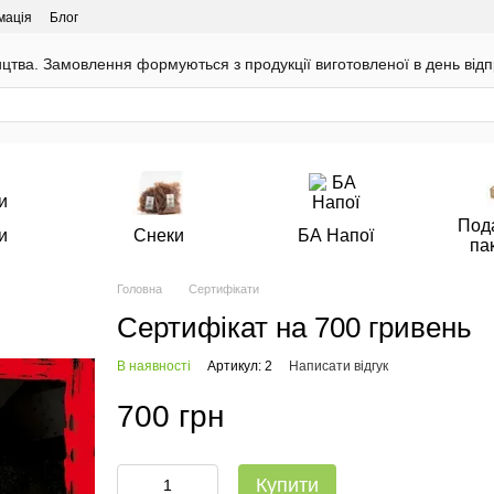
мація
Блог
цтва. Замовлення формуються з продукції виготовленої в день відп
Под
и
Снеки
БА Напої
па
Головна
Сертифікати
Сертифікат на 700 гривень
В наявності
Артикул: 2
Написати відгук
700 грн
Купити