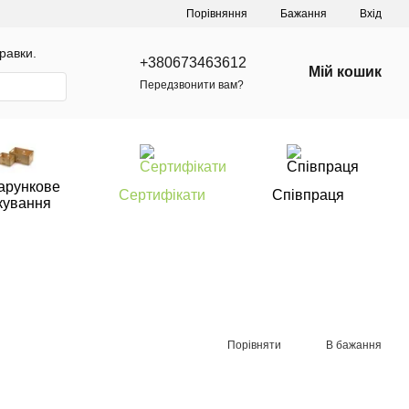
Порівняння
Бажання
Вхід
равки.
+380673463612
Мій кошик
Передзвонити вам?
арункове
Сертифікати
Співпраця
кування
Порівняти
В бажання