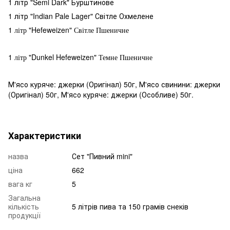
1 літр "Semi Dark" Бурштинове
1 літр "Indian Pale Lager" Світле Охмелене
1 літр "Hefeweizen" Світле Пшеничне
1 літр "Dunkel Hefeweizen" Темне Пшеничне
М'ясо куряче: джерки (Оригінал) 50г, М'ясо свинини: джерки
(Оригінал) 50г, М'ясо куряче: джерки (Особливе) 50г.
Характеристики
назва
Сет "Пивний mini"
ціна
662
вага кг
5
Загальна
кількість
5 літрів пива та 150 грамів снеків
продукції