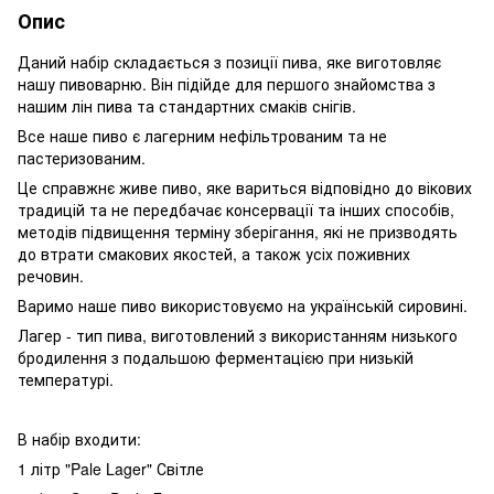
Опис
Даний набір складається з позиції пива, яке виготовляє
нашу пивоварню.
Він підійде для першого знайомства з
нашим лін пива та стандартних смаків снігів.
Все наше пиво є лагерним нефільтрованим та не
пастеризованим.
Це справжнє живе пиво, яке вариться відповідно до вікових
традицій та не передбачає консервації та інших способів,
методів підвищення терміну зберігання, які не призводять
до втрати смакових якостей, а також усіх поживних
речовин.
Варимо наше пиво використовуємо на українській сировині.
Лагер - тип пива, виготовлений з використанням низького
бродилення з подальшою ферментацією при низькій
температурі.
В набір входити:
1 літр "Pale Lager" Світле