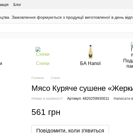
мація
Блог
цтва. Замовлення формуються з продукції виготовленої в день відп
Под
и
Снеки
БА Напої
па
Головна
Снеки
Мясо Куряче сушене «Жерки 
Немає в наявності
Артикул: 4820259930011
Написати в
561 грн
Повідомити, коли з'явиться