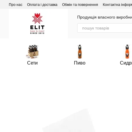
Перейти до основного контенту
Про нас
Оплата і доставка
Обмін та повернення
Контактна інфор
Продукція власного виробни
Сети
Пиво
Сидр