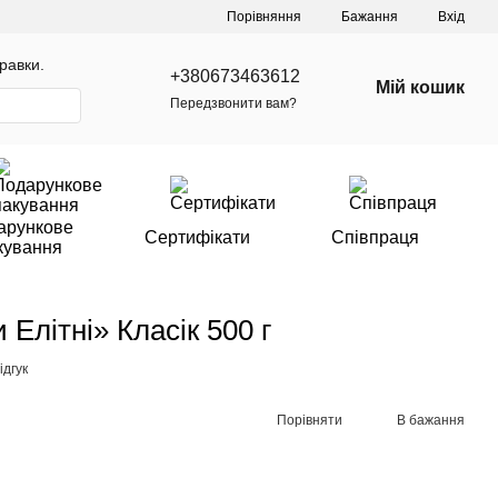
Порівняння
Бажання
Вхід
равки.
+380673463612
Мій кошик
Передзвонити вам?
арункове
Сертифікати
Співпраця
кування
Елітні» Класік 500 г
ідгук
Порівняти
В бажання