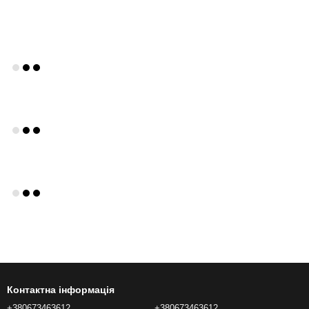
Контактна інформація
+380673463612
+380673463612